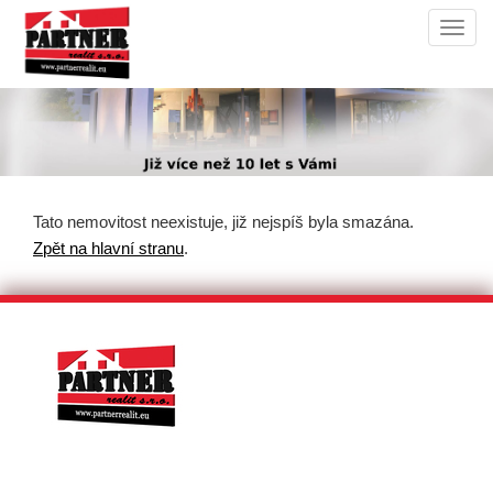
Navi
Tato nemovitost neexistuje, již nejspíš byla smazána.
Zpět na hlavní stranu
.