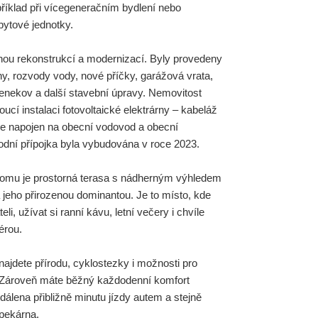
říklad při vícegeneračním bydlení nebo
ytové jednotky.
ou rekonstrukcí a modernizací. Byly provedeny
y, rozvody vody, nové příčky, garážová vrata,
Benekov a další stavební úpravy. Nemovitost
ucí instalaci fotovoltaické elektrárny – kabeláž
 je napojen na obecní vodovod a obecní
odní přípojka byla vybudována v roce 2023.
domu je prostorná terasa s nádherným výhledem
á jeho přirozenou dominantou. Je to místo, kde
eli, užívat si ranní kávu, letní večery i chvíle
érou.
najdete přírodu, cyklostezky i možnosti pro
. Zároveň máte běžný každodenní komfort
dálena přibližně minutu jízdy autem a stejně
 pekárna.