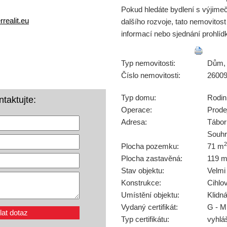
Pokud hledáte bydlení s výjim
realit.eu
dalšího rozvoje, tato nemovitost
informací nebo sjednání prohlíd
Typ nemovitosti:
Dům, 
Číslo nemovitosti:
2600
Typ domu:
Rodi
taktujte:
Operace:
Prode
Adresa:
Tábor
Souhr
2
Plocha pozemku:
71 m
Plocha zastavěná:
119 
Stav objektu:
Velmi
Konstrukce:
Cihlo
Umístění objektu:
Klidn
Vydaný certifikát:
G - M
Typ certifikátu:
vyhlá