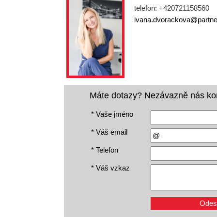
telefon: +420721158560
ivana.dvorackova@partner
Máte dotazy? Nezávazně nás kon
*
Vaše jméno
*
Váš email
*
Telefon
*
Váš vzkaz