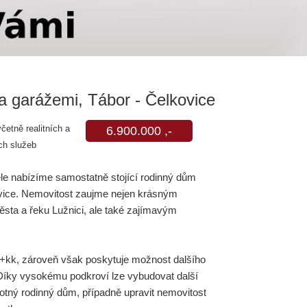
 garážemi, Tábor - Čelkovice
četně realitních a
6.900.000 ,-
ch služeb
le nabízíme samostatně stojící rodinný dům
ovice. Nemovitost zaujme nejen krásným
ěsta a řeku Lužnici, ale také zajímavým
3+kk, zároveň však poskytuje možnost dalšího
í. Díky vysokému podkroví lze vybudovat další
notný rodinný dům, případně upravit nemovitost