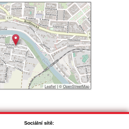
Leaflet
|
©
OpenStreetMap
Sociální sítě: