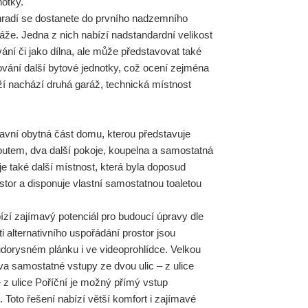
notky.
hradí se dostanete do prvního nadzemního
áže. Jedna z nich nabízí nadstandardní velikost
ání či jako dílna, ale může představovat také
ování další bytové jednotky, což ocení zejména
aží nachází druhá garáž, technická místnost
lavní obytná část domu, kterou představuje
utem, dva další pokoje, koupelna a samostatná
 je také další místnost, která byla doposud
tor a disponuje vlastní samostatnou toaletou
bízí zajímavý potenciál pro budoucí úpravy dle
i alternativního uspořádání prostor jsou
ůdorysném plánku i ve videoprohlídce. Velkou
va samostatné vstupy ze dvou ulic – z ulice
ě z ulice Poříční je možný přímý vstup
Toto řešení nabízí větší komfort i zajímavé