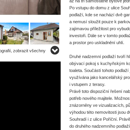
až na tři samostatné bytové jed
Po vstupu do domu z ulice Sou
podlaží, kde se nachází dvě gar
a nemusí sloužit pouze k parkov
zajímavou příležitost pro vybud
investoři. Dále se v tomto podl
a prostor pro uskladnění uhlí.
grafií, zobrazit všechny
Druhé nadzemní podlaží tvoří h
obývací pokoj s kuchyňským ko
toaleta. Součástí tohoto podlaží
využívána jako kancelářský pros
i vstupem z terasy.
Právě toto dispoziční řešení na
potřeb nového majitele. Možnost
znázorněny ve vizualizacích, p
výhodou této nemovitosti jsou d
Souhradí i z ulice Poříční. Práv
do druhého nadzemního podlaží. 