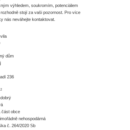
ečným výhledem, soukromím, potenciálem
 rozhodně stojí za vaši pozornost. Pro více
ky nás neváhejte kontaktovat.
vila
9
nný dům
j
adí 236
2
m
 dobrý
vá
á část obce
imořádně nehospodárná
ška č. 264/2020 Sb