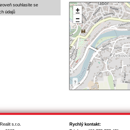
roveň souhlasíte se
+
ch údajů
−
?
Realit s.r.o.
Rychlý kontakt: