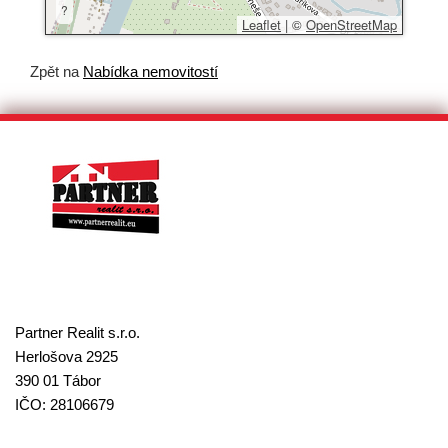
?
Leaflet
|
©
OpenStreetMap
Zpět na
Nabídka nemovitostí
Partner Realit s.r.o.
Herlošova 2925
390 01 Tábor
IČO: 28106679