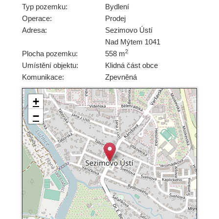
Typ pozemku:
Bydlení
Operace:
Prodej
Adresa:
Sezimovo Ústí
Nad Mýtem 1041
2
Plocha pozemku:
558 m
Umístění objektu:
Klidná část obce
Komunikace:
Zpevněná
+
−