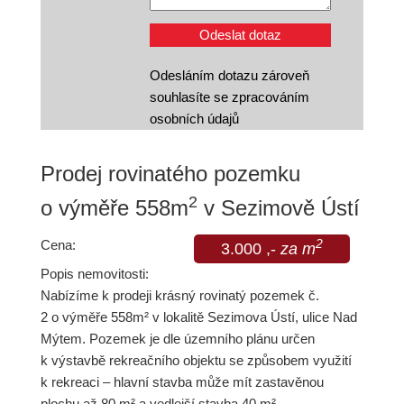
Odesláním dotazu zároveň
souhlasíte se zpracováním
osobních údajů
Prodej rovinatého pozemku
2
o výměře 558m
v Sezimově Ústí
Cena:
2
3.000 ,-
za m
Popis nemovitosti:
Nabízíme k prodeji krásný rovinatý pozemek č.
2 o výměře 558m² v lokalitě Sezimova Ústí, ulice Nad
Mýtem. Pozemek je dle územního plánu určen
k výstavbě rekreačního objektu se způsobem využití
k rekreaci – hlavní stavba může mít zastavěnou
plochu až 80 m² a vedlejší stavba 40 m².