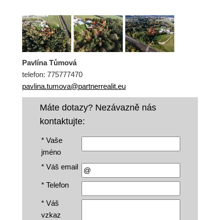
Pavlína Tůmová
telefon: 775777470
pavlina.tumova@partnerrealit.eu
Máte dotazy? Nezávazně nás
kontaktujte:
*
Vaše
jméno
*
Váš email
*
Telefon
*
Váš
vzkaz