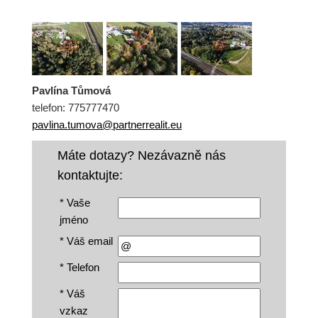
Pavlína Tůmová
telefon: 775777470
pavlina.tumova@partnerrealit.eu
Máte dotazy? Nezávazně nás
kontaktujte:
*
Vaše
jméno
*
Váš email
*
Telefon
*
Váš
vzkaz