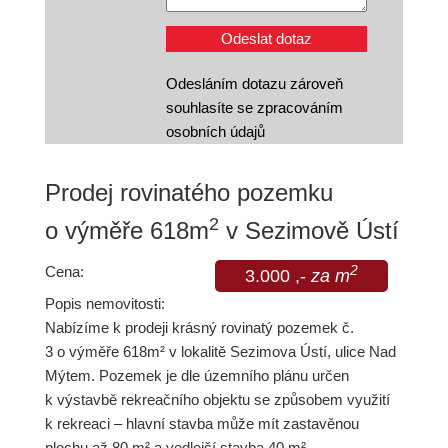
Odesláním dotazu zároveň
souhlasíte se zpracováním
osobních údajů
Prodej rovinatého pozemku
2
o výměře 618m
v Sezimově Ústí
Cena:
2
3.000 ,-
za m
Popis nemovitosti:
Nabízíme k prodeji krásný rovinatý pozemek č.
3 o výměře 618m² v lokalitě Sezimova Ústí, ulice Nad
Mýtem. Pozemek je dle územního plánu určen
k výstavbě rekreačního objektu se způsobem využití
k rekreaci – hlavní stavba může mít zastavěnou
plochu až 80 m² a vedlejší stavba 40 m².