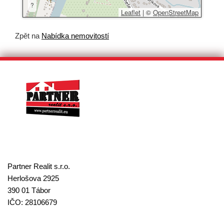
?
Leaflet
|
©
OpenStreetMap
Zpět na
Nabídka nemovitostí
Partner Realit s.r.o.
Herlošova 2925
390 01 Tábor
IČO: 28106679