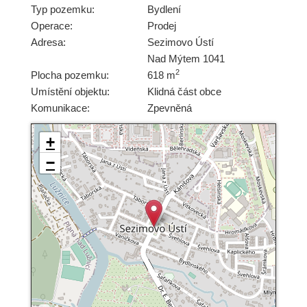
Typ pozemku:
Bydlení
Operace:
Prodej
Adresa:
Sezimovo Ústí
Nad Mýtem 1041
2
Plocha pozemku:
618 m
Umístění objektu:
Klidná část obce
Komunikace:
Zpevněná
+
−