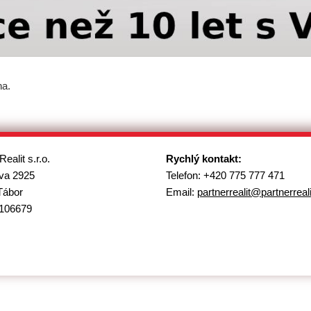
na.
Realit s.r.o.
Rychlý kontakt:
va 2925
Telefon: +420 775 777 471
Tábor
Email:
partnerrealit@
partnerreal
106679