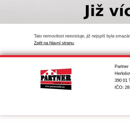
Tato nemovitost neexistuje, již nejspíš byla smazá
Zpět na hlavní stranu
.
Partner 
Herlošo
390 01 
IČO: 28