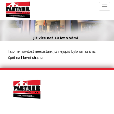
Navi
Tato nemovitost neexistuje, již nejspíš byla smazána.
Zpět na hlavní stranu
.