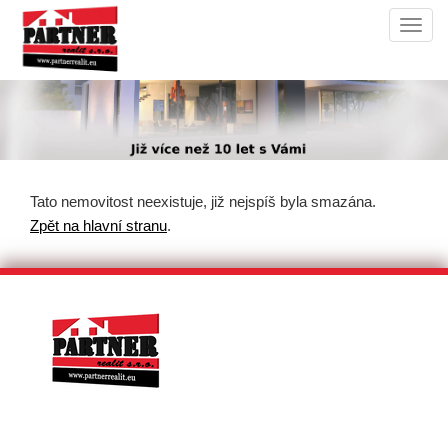
Navi
Tato nemovitost neexistuje, již nejspíš byla smazána.
Zpět na hlavní stranu
.