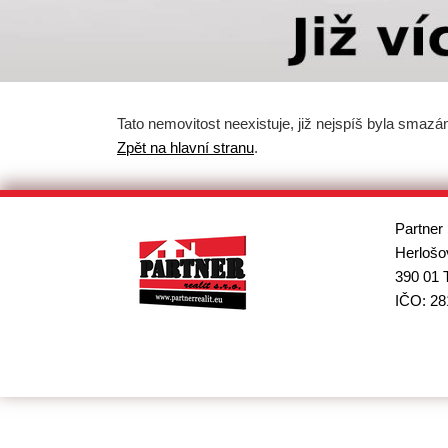
Tato nemovitost neexistuje, již nejspíš byla smazá
Zpět na hlavní stranu
.
Partner 
Herlošo
390 01 
IČO: 28