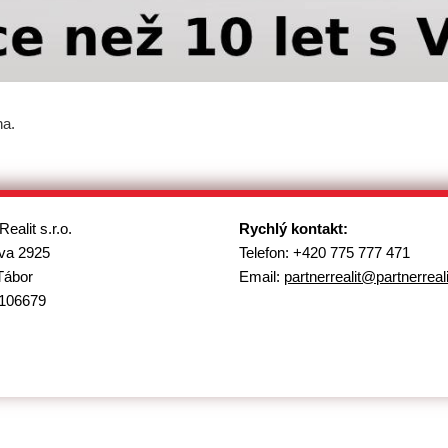
na.
Realit s.r.o.
Rychlý kontakt:
va 2925
Telefon: +420 775 777 471
Tábor
Email:
partnerrealit@
partnerreal
106679