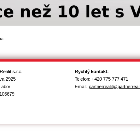
na.
Realit s.r.o.
Rychlý kontakt:
va 2925
Telefon: +420 775 777 471
Tábor
Email:
partnerrealit@
partnerreal
106679