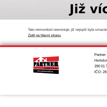
Tato nemovitost neexistuje, již nejspíš byla smazá
Zpět na hlavní stranu
.
Partner 
Herlošo
390 01 
IČO: 28