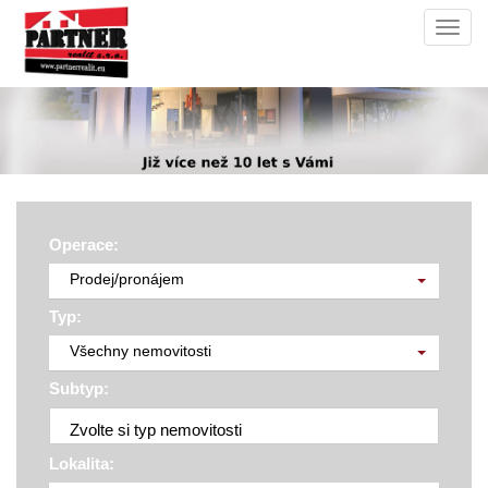
Navi
Operace:
Prodej/pronájem
Typ:
Všechny nemovitosti
Subtyp:
Zvolte si typ nemovitosti
Lokalita: