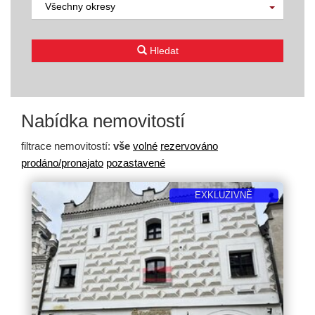
Všechny okresy
Hledat
Nabídka nemovitostí
filtrace nemovitostí:
vše
volné
rezervováno
prodáno/pronajato
pozastavené
EXKLUZIVNĚ