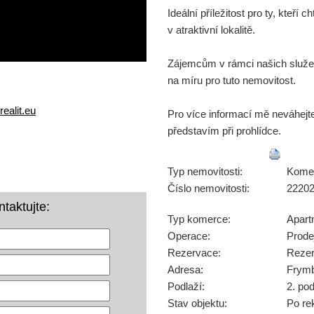
Ideální příležitost pro ty, kteří ch
v atraktivní lokalitě.
Zájemcům v rámci našich služe
na míru pro tuto nemovitost.
ealit.eu
Pro více informací mě neváhejt
představím při prohlídce.
Typ nemovitosti:
Kome
Číslo nemovitosti:
2220
taktujte:
Typ komerce:
Apar
Operace:
Prode
Rezervace:
Reze
Adresa:
Frymb
Podlaží:
2. po
Stav objektu:
Po re