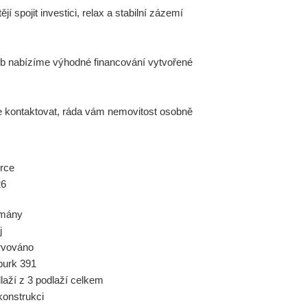
tějí spojit investici, relax a stabilní zázemí
b nabízíme výhodné financování vytvořené
e kontaktovat, ráda vám nemovitost osobně
rce
26
tmány
j
rvováno
urk 391
dlaží z 3 podlaží celkem
konstrukci