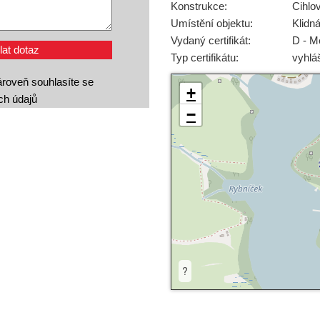
Konstrukce:
Cihlo
Umístění objektu:
Klidn
Vydaný certifikát:
D - M
Typ certifikátu:
vyhlá
roveň souhlasíte se
+
ch údajů
−
?