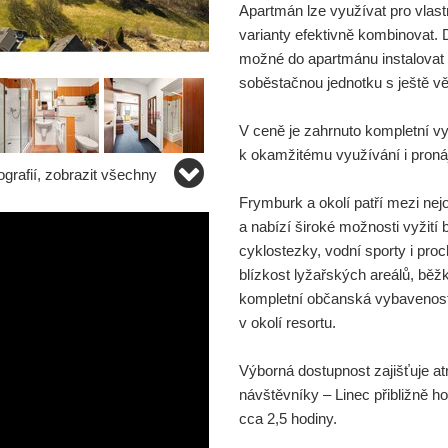
Apartmán lze využívat pro vlas
varianty efektivně kombinovat. 
možné do apartmánu instalovat k
soběstačnou jednotku s ještě v
V ceně je zahrnuto kompletní v
k okamžitému využívání i pronáj
grafií, zobrazit všechny
Frymburk a okolí patří mezi nejo
a nabízí široké možnosti vyžití 
cyklostezky, vodní sporty i pro
blízkost lyžařských areálů, běž
kompletní občanská vybavenost,
v okolí resortu.
Výborná dostupnost zajišťuje atr
návštěvníky – Linec přibližně h
cca 2,5 hodiny.