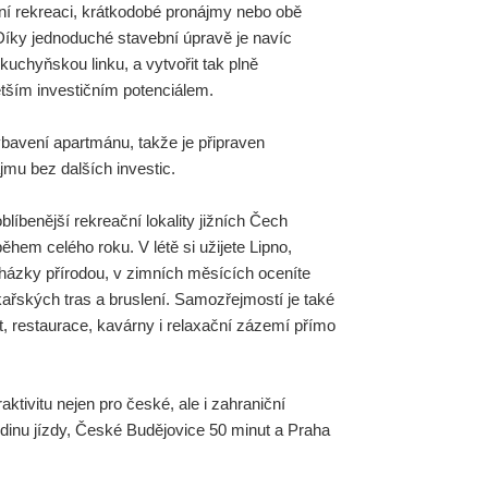
tní rekreaci, krátkodobé pronájmy nebo obě
Díky jednoduché stavební úpravě je navíc
uchyňskou linku, a vytvořit tak plně
ětším investičním potenciálem.
ybavení apartmánu, takže je připraven
mu bez dalších investic.
blíbenější rekreační lokality jižních Čech
během celého roku. V létě si užijete Lipno,
cházky přírodou, v zimních měsících oceníte
kařských tras a bruslení. Samozřejmostí je také
 restaurace, kavárny i relaxační zázemí přímo
aktivitu nejen pro české, ale i zahraniční
odinu jízdy, České Budějovice 50 minut a Praha