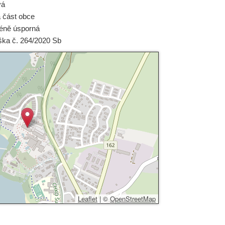
vá
á část obce
éně úsporná
ška č. 264/2020 Sb
Leaflet
|
©
OpenStreetMap