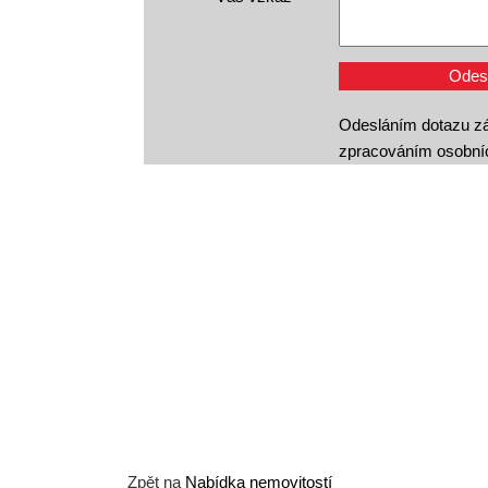
Odesláním dotazu zá
zpracováním osobní
Zpět na
Nabídka nemovitostí