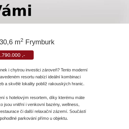
2
 30,6 m
Frymburk
.790.000 ,-
inek i chytrou investici zároveň? Tento moderní
zavedeném resortu nabízí ideální kombinaci
b a skvělé lokality poblíž rakouských hranic.
ení s hotelovým resortem, díky kterému máte
o jsou vnitřní i venkovní bazény, wellness,
restaurace či další relaxační zázemí. Součástí
a pohodlné parkování přímo u objektu.