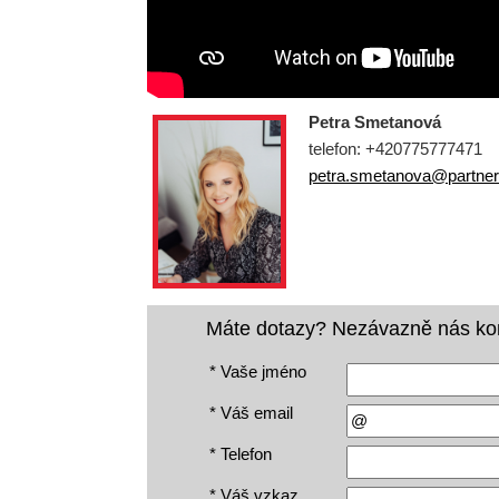
Petra Smetanová
telefon: +420775777471
petra.smetanova@partnerr
Máte dotazy? Nezávazně nás kon
*
Vaše jméno
*
Váš email
*
Telefon
*
Váš vzkaz